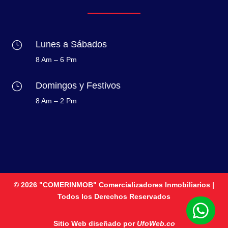
Lunes a Sábados
}
8 Am – 6 Pm
Domingos y Festivos
}
8 Am – 2 Pm
© 2026 "COMERINMOB" Comercializadores Inmobiliarios |
Todos los Derechos Reservados

Sitio Web diseñado por
UfoWeb.co