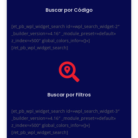
Buscar por Código
[et_pb_wpl_widget_search id=»wpl_search_widget-2″
_builder_version=»4.16″ _module_preset=»default»
z_index=»500″ global_colors_info=»{}»]
[/et_pb_wpl_widget_search]

Buscar por Filtros
[et_pb_wpl_widget_search id=»wpl_search_widget-3″
_builder_version=»4.16″ _module_preset=»default»
z_index=»500″ global_colors_info=»{}»]
[/et_pb_wpl_widget_search]