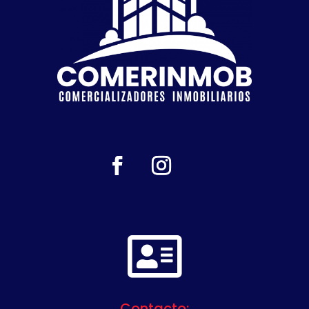

Contacto: