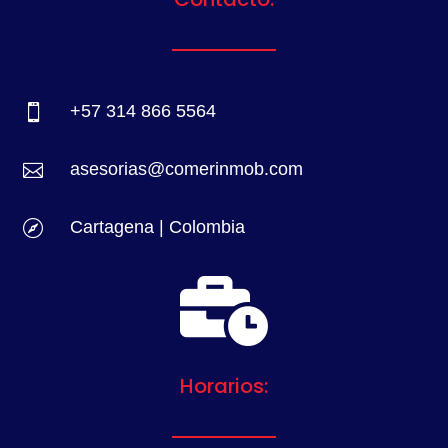
+57 314 866 5564

asesorias@comerinmob.com

Cartagena | Colombia


Horarios: